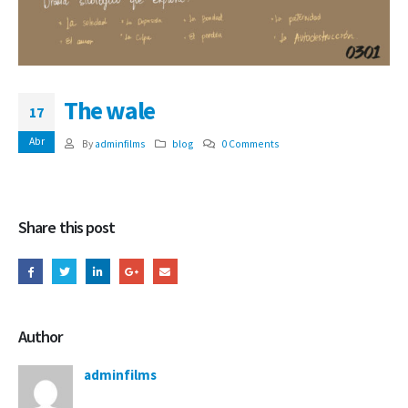
The wale
17
Abr
By
adminfilms
blog
0 Comments
Share this post
Author
adminfilms