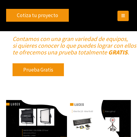
Cotiza tu proyecto
Contamos con una gran variedad de equipos,
si quieres conocer lo que puedes lograr con ellos
te ofrecemos una prueba totalmente
GRATIS
.
Prueba Gratis