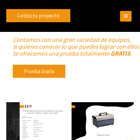
Cotiza tu proyecto
Contamos con una gran variedad de equipos,
si quieres conocer lo que puedes lograr con ellos
te ofrecemos una prueba totalmente
GRATIS
.
Prueba Gratis